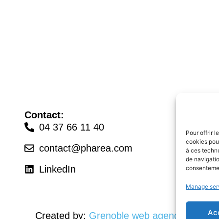
Contact:
04 37 66 11 40
Pour offrir 
cookies pour
contact@pharea.com
à ces techn
de navigatio
LinkedIn
consentement
Manage ser
Ac
Created by:
Grenoble web agency