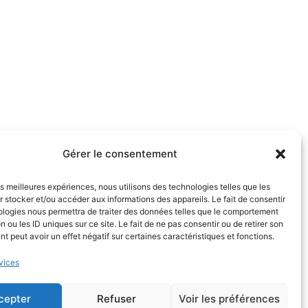
Gérer le consentement
Registered Office:
les meilleures expériences, nous utilisons des technologies telles que les
Les Jardins d’Entreprise,
 stocker et/ou accéder aux informations des appareils. Le fait de consentir
ologies nous permettra de traiter des données telles que le comportement
213 rue de Gerland - Bldg. E
n ou les ID uniques sur ce site. Le fait de ne pas consentir ou de retirer son
69007 LYON
 peut avoir un effet négatif sur certaines caractéristiques et fonctions.
vices
Quote
Resu
cepter
Refuser
Voir les préférences