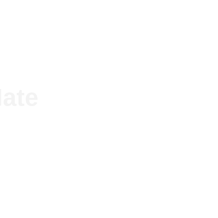
lutions
The group
Projects
News
ate