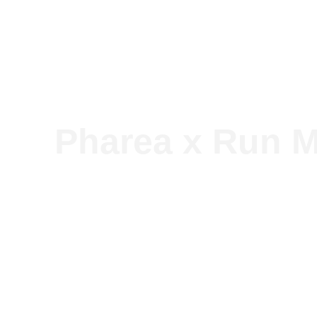
Our so
Pharea x Run M