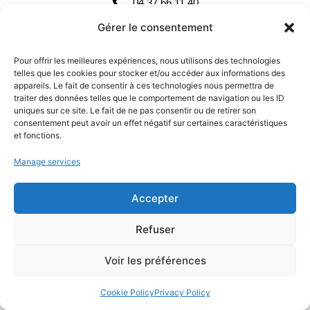
04 37 66 11 40
Gérer le consentement
contact@pharea.com
LinkedIn
Pour offrir les meilleures expériences, nous utilisons des technologies
telles que les cookies pour stocker et/ou accéder aux informations des
Registered Office:
appareils. Le fait de consentir à ces technologies nous permettra de
traiter des données telles que le comportement de navigation ou les ID
Les Jardins d’Entreprise,
uniques sur ce site. Le fait de ne pas consentir ou de retirer son
consentement peut avoir un effet négatif sur certaines caractéristiques
213 rue de Gerland - Bldg. E
et fonctions.
69007 LYON
Manage services
Created by:
Grenoble web agency
Accepter
Refuser
Voir les préférences
Quote
Resume
Cookie Policy
Privacy Policy