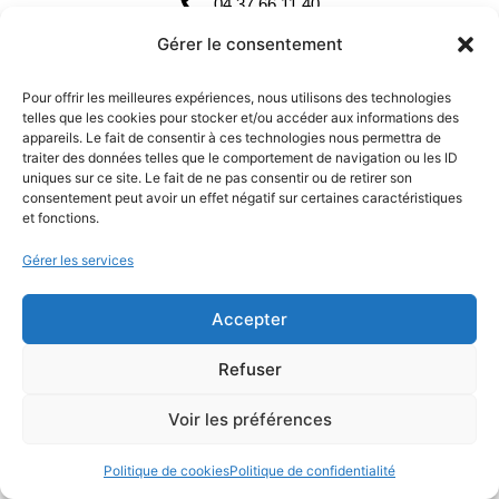
04 37 66 11 40
Gérer le consentement
contact@pharea.com
LinkedIn
Pour offrir les meilleures expériences, nous utilisons des technologies
telles que les cookies pour stocker et/ou accéder aux informations des
Siège social :
appareils. Le fait de consentir à ces technologies nous permettra de
traiter des données telles que le comportement de navigation ou les ID
Les Jardins d’Entreprise,
uniques sur ce site. Le fait de ne pas consentir ou de retirer son
consentement peut avoir un effet négatif sur certaines caractéristiques
213 rue de Gerland - Bât. E
et fonctions.
69007 LYON
Gérer les services
Réalisé par :
Agence web grenoble
Accepter
Refuser
Voir les préférences
Devis
CV
Politique de cookies
Politique de confidentialité