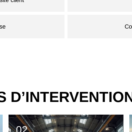
ise
Co
 D’INTERVENTIO
03