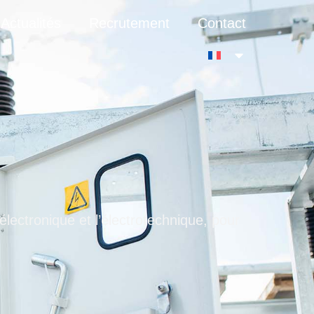
Actualités
Recrutement
Contact
’é
lectronique et l’électrotechnique, pour