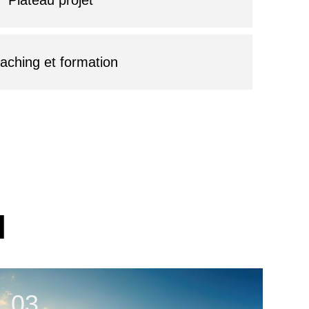
aching et formation
N
04
0