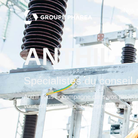
Nos s
ANTHIL
Spécialistes du conseil 
Anthil
vous
accompagne dans
vos
projets
vous
offrir une expertise complète en géni