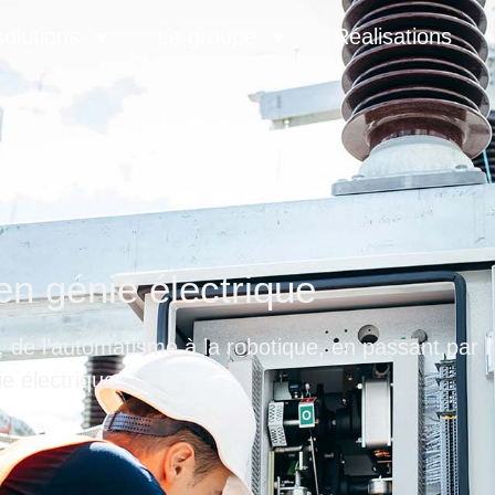
olutions
Le groupe
Réalisations
en génie électrique
, de l’automatisme à la robotique, en passant par l
e électrique.